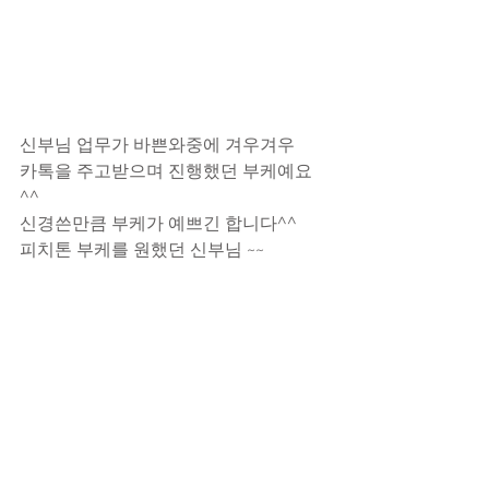
신부님 업무가 바쁜와중에 겨우겨우
카톡을 주고받으며 진행했던 부케예요
^^
신경쓴만큼 부케가 예쁘긴 합니다^^
피치톤 부케를 원했던 신부님 ~~