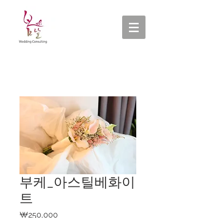
부케_아스틸베화이
트
가
₩250,000